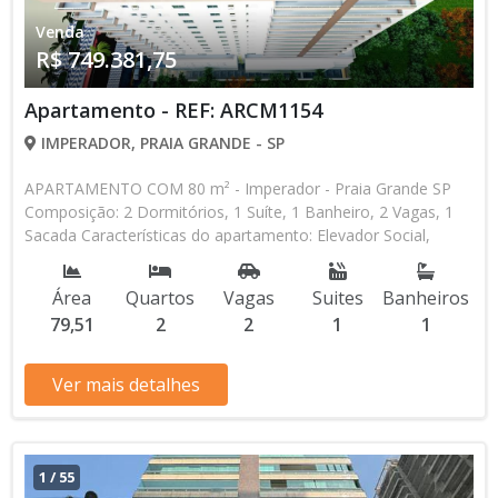
Venda
R$ 749.381,75
Apartamento - REF: ARCM1154
IMPERADOR, PRAIA GRANDE - SP
APARTAMENTO COM 80 m² - Imperador - Praia Grande SP
Composição: 2 Dormitórios, 1 Suíte, 1 Banheiro, 2 Vagas, 1
Sacada Características do apartamento: Elevador Social,
Elevador de Serviço, Acessibilidade, Circuito Fechado TV,
Piscina, Sauna, Salão de Jogos, Salão de Festas, Espaço Kids,
Área
Quartos
Vagas
Suites
Banheiros
Espaço Gourmet, Academia, Churrasqueira, Predio Frente
79,51
2
2
1
1
Mar Aceita Financiamento Direto com a Construtora
Lançamento, Em Obras Entrada de R$ 112.407,26 120
Parcelas Mensais de R$ 4.371,39 R$ 112.407,26 Entrega das
Ver mais detalhes
Chaves R$ 749.381,75 valor Total * Os valores e
disponibilidade podem ser alterados sem prévio aviso. Favor
verificar entrando em contato com nossa equipe
1
/
55