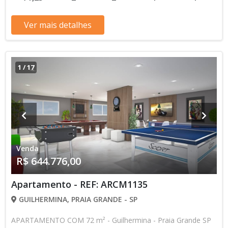
255.182,40 120 Parcelas Mensais de R$ 3.189,78 R$
637.956,00 valor Total * Os valores e disponibilidade podem
Ver mais detalhes
ser alterados sem prévio aviso. Favor verificar entrando em
contato com nossa equipe
1
/
17
Venda
R$ 644.776,00
Apartamento - REF: ARCM1135
GUILHERMINA, PRAIA GRANDE - SP
APARTAMENTO COM 72 m² - Guilhermina - Praia Grande SP