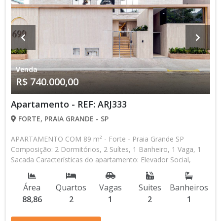
Venda
R$ 740.000,00
Apartamento - REF: ARJ333
FORTE, PRAIA GRANDE - SP
APARTAMENTO COM 89 m² - Forte - Praia Grande SP
Composição: 2 Dormitórios, 2 Suítes, 1 Banheiro, 1 Vaga, 1
Sacada Características do apartamento: Elevador Social,
Elevador de Serviço, Acessibilidade, Água Individual, Piscina,
Salão de Jogos, Salão de Festas, Academia Aceita
Área
Quartos
Vagas
Suites
Banheiros
Financiamento Bancário Lançamento, Pronto para Morar
88,86
2
1
2
1
Entrada de R$ 74.000,00 R$ 740.000,00 valor Total * Os
valores e disponibilidade podem ser alterados sem prévio