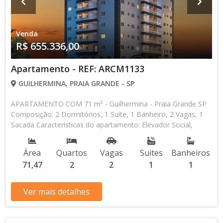
Venda
R$ 655.336,00
Apartamento - REF: ARCM1133
GUILHERMINA, PRAIA GRANDE - SP
APARTAMENTO COM 71 m² - Guilhermina - Praia Grande SP
Composição: 2 Dormitórios, 1 Suíte, 1 Banheiro, 2 Vagas, 1
Sacada Características do apartamento: Elevador Social,
Elevador de Serviço, Acessibilidade, Água Individual, Piscina,
Salão de Jogos, Salão de Festas, Espaço Gourmet, Academia,
Área
Quartos
Vagas
Suites
Banheiros
Churrasqueira Aceita Financiamento Direto com a
71,47
2
2
1
1
Construtora Lançamento, Em Obras Entrada de R$
262.134,40 120 Parcelas Mensais de R$ 3.276,68 R$
655.336,00 valor Total * Os valores e disponibilidade podem
Ver mais detalhes
ser alterados sem prévio aviso. Favor verificar entrando em
contato com nossa equipe