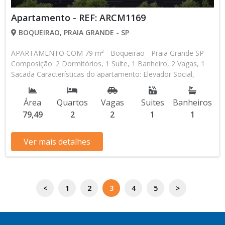
Apartamento - REF: ARCM1169
BOQUEIRAO, PRAIA GRANDE - SP
APARTAMENTO COM 79 m² - Boqueirao - Praia Grande SP
Composição: 2 Dormitórios, 1 Suíte, 1 Banheiro, 2 Vagas, 1
Sacada Características do apartamento: Elevador Social,
Elevador de Serviço, Acessibilidade, Portão Automático,
Interfone, Água Individual, Gás Encanado, Home Box, Piscina,
Área
Quartos
Vagas
Suites
Banheiros
Piscina Infantil, Sauna, Salão de Jogos, Salão de Festas,
79,49
2
2
1
1
Espaço Kids, Espaço Gourmet, Academia, Churrasqueira,
Predio Frente Mar Aceita Financiamento Direto com a
Construtora Lançamento, Em Obras Entrada de R$
Ver mais detalhes
114.465,60 120 Parcelas Mensais de R$ 4.451,44 R$
114.465,60 Entrega das Chaves R$ 763.104,00 valor Total *
Os valores e disponibilidade podem ser alterados sem prévio
aviso. Favor verificar entrando em contato com nossa equipe
<
1
2
3
4
5
>