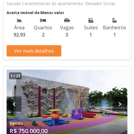
Sacada Características do apartamento: Elevador Social,
Elevador de Serviço, Acessibilidade, Portão Automático,
Aceita imóvel de Menor valor
Interfone, Circuito Fechado TV, Piscina, Salão de Jogos, Salão
de Festas, Espaço Kids, Espaço Gourmet, Cinema, Academia,
Área
Quartos
Vagas
Suites
Banheiros
Churrasqueira Aceita Financiamento Bancário * Os valores e
92,93
2
3
1
1
disponibilidade podem ser alterados sem prévio aviso. Favor
verificar entrando em contato com nossa equipe
Ver mais detalhes
1
/
23
Venda
R$ 750.000,00