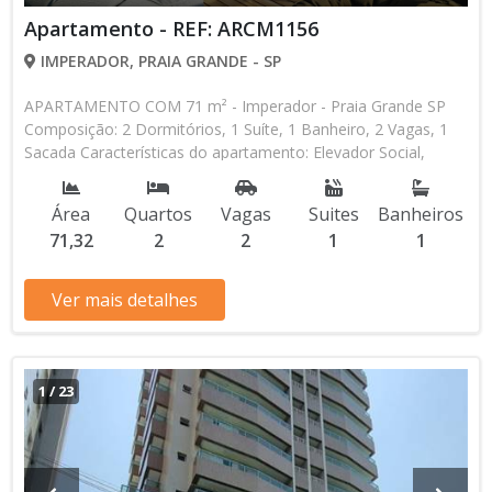
Apartamento - REF: ARCM1156
IMPERADOR, PRAIA GRANDE - SP
APARTAMENTO COM 71 m² - Imperador - Praia Grande SP
Composição: 2 Dormitórios, 1 Suíte, 1 Banheiro, 2 Vagas, 1
Sacada Características do apartamento: Elevador Social,
Elevador de Serviço, Acessibilidade, Circuito Fechado TV,
Piscina, Sauna, Salão de Jogos, Salão de Festas, Espaço Kids,
Área
Quartos
Vagas
Suites
Banheiros
Espaço Gourmet, Academia, Churrasqueira, Predio Frente
71,32
2
2
1
1
Mar Aceita Financiamento Direto com a Construtora
Lançamento, Em Obras Entrada de R$ 102.165,90 120
Parcelas Mensais de R$ 3.973,12 R$ 102.165,90 Entrega das
Ver mais detalhes
Chaves R$ 681.106,00 valor Total * Os valores e
disponibilidade podem ser alterados sem prévio aviso. Favor
verificar entrando em contato com nossa equipe
1
/
23