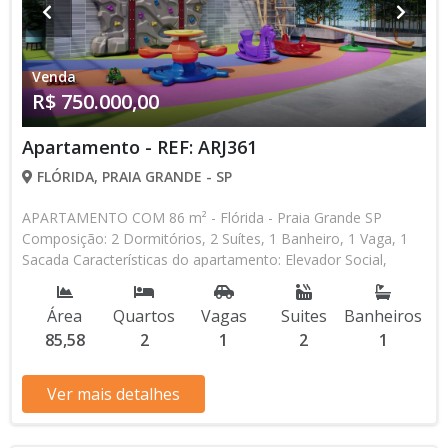
Venda
R$ 750.000,00
Apartamento - REF: ARJ361
FLÓRIDA, PRAIA GRANDE - SP
APARTAMENTO COM 86 m² - Flórida - Praia Grande SP
Composição: 2 Dormitórios, 2 Suítes, 1 Banheiro, 1 Vaga, 1
Sacada Características do apartamento: Elevador Social,
Elevador de Serviço, Acessibilidade, Portão Automático,
Circuito Fechado TV, Água Individual, Piscina, Piscina Infantil,
Área
Quartos
Vagas
Suites
Banheiros
Sauna, Salão de Jogos, Salão de Festas, Quadra, Espaço Kids,
85,58
2
1
2
1
Espaço Gourmet, Academia, Churrasqueira, Predio Frente
Mar Aceita Financiamento Bancário Lançamento, Em Obras
Entrada de R$ 75.000,00 15 Parcelas Mensais de R$ 3.000,00
Ver mais detalhes
2 Parcelas Anuais de R$ 15.000,00 R$ 75.000,00 Entrega das
Chaves R$ 750.000,00 valor Total * Os valores e