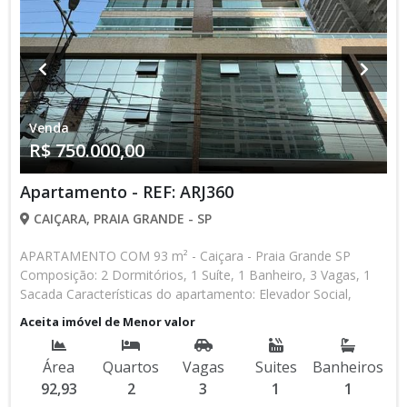
Venda
R$ 750.000,00
Apartamento - REF: ARJ360
CAIÇARA, PRAIA GRANDE - SP
APARTAMENTO COM 93 m² - Caiçara - Praia Grande SP
Composição: 2 Dormitórios, 1 Suíte, 1 Banheiro, 3 Vagas, 1
Sacada Características do apartamento: Elevador Social,
Elevador de Serviço, Acessibilidade, Portão Automático,
Aceita imóvel de Menor valor
Interfone, Circuito Fechado TV, Piscina, Salão de Jogos, Salão
de Festas, Espaço Kids, Espaço Gourmet, Cinema, Academia,
Área
Quartos
Vagas
Suites
Banheiros
Churrasqueira Aceita Financiamento Bancário * Os valores e
92,93
2
3
1
1
disponibilidade podem ser alterados sem prévio aviso. Favor