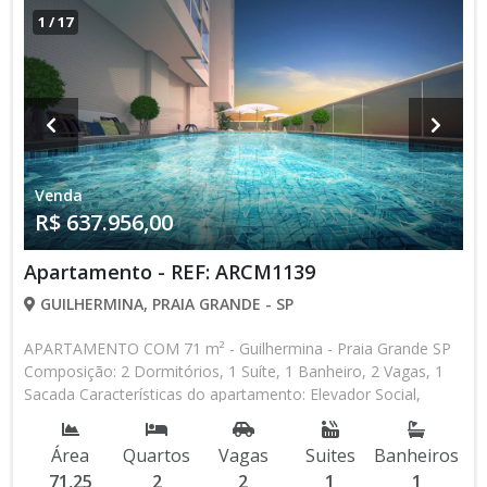
1
/
17
Venda
R$ 637.956,00
Apartamento - REF: ARCM1139
GUILHERMINA, PRAIA GRANDE - SP
APARTAMENTO COM 71 m² - Guilhermina - Praia Grande SP
Composição: 2 Dormitórios, 1 Suíte, 1 Banheiro, 2 Vagas, 1
Sacada Características do apartamento: Elevador Social,
Elevador de Serviço, Acessibilidade, Água Individual, Piscina,
Salão de Jogos, Salão de Festas, Espaço Gourmet, Academia,
Área
Quartos
Vagas
Suites
Banheiros
Churrasqueira Aceita Financiamento Direto com a
71,25
2
2
1
1
Construtora Lançamento, Em Obras Entrada de R$