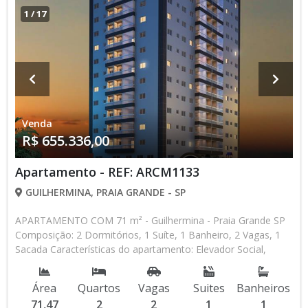
1
/
17
Venda
R$ 655.336,00
Apartamento - REF: ARCM1133
GUILHERMINA, PRAIA GRANDE - SP
APARTAMENTO COM 71 m² - Guilhermina - Praia Grande SP
Composição: 2 Dormitórios, 1 Suíte, 1 Banheiro, 2 Vagas, 1
Sacada Características do apartamento: Elevador Social,
Elevador de Serviço, Acessibilidade, Água Individual, Piscina,
Salão de Jogos, Salão de Festas, Espaço Gourmet, Academia,
Área
Quartos
Vagas
Suites
Banheiros
Churrasqueira Aceita Financiamento Direto com a
71,47
2
2
1
1
Construtora Lançamento, Em Obras Entrada de R$