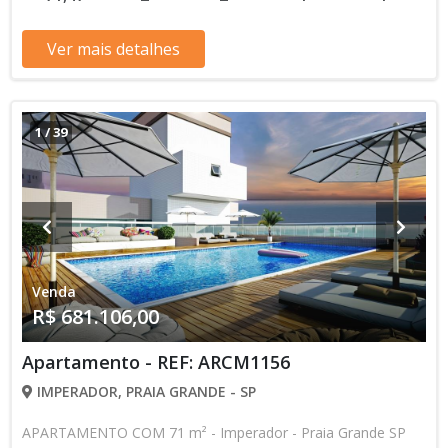
262.134,40 120 Parcelas Mensais de R$ 3.276,68 R$
655.336,00 valor Total * Os valores e disponibilidade podem
Ver mais detalhes
ser alterados sem prévio aviso. Favor verificar entrando em
contato com nossa equipe
1
/
39
Venda
R$ 681.106,00
Apartamento - REF: ARCM1156
IMPERADOR, PRAIA GRANDE - SP
APARTAMENTO COM 71 m² - Imperador - Praia Grande SP