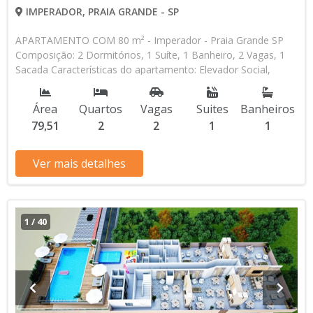
IMPERADOR, PRAIA GRANDE - SP
APARTAMENTO COM 80 m² - Imperador - Praia Grande SP
Composição: 2 Dormitórios, 1 Suíte, 1 Banheiro, 2 Vagas, 1
Sacada Características do apartamento: Elevador Social,
Elevador de Serviço, Acessibilidade, Circuito Fechado TV,
Piscina, Sauna, Salão de Jogos, Salão de Festas, Espaço Kids,
Área
Quartos
Vagas
Suites
Banheiros
Espaço Gourmet, Academia, Churrasqueira, Predio Frente
79,51
2
2
1
1
Mar Aceita Financiamento Direto com a Construtora
Lançamento, Em Obras Entrada de R$ 112.407,26 120
Parcelas Mensais de R$ 4.371,39 R$ 112.407,26 Entrega das
Ver mais detalhes
Chaves R$ 749.381,75 valor Total * Os valores e
disponibilidade podem ser alterados sem prévio aviso. Favor
verificar entrando em contato com nossa equipe
1
/
40