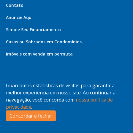
Contato
Anuncie Aqui
Simule Seu Financiamento
Casas ou Sobrados em Condomínios
Imóveis com venda em permuta
Imóveis com Vista para o Mar
Apartamentos em Andar Alto
Guardamos estatísticas de visitas para garantir a
Casa com piscina
melhor experiência em nosso site. Ao continuar a
navegação, você concorda com
nossa política de
Apartamento com piscina
privacidade
.
Condomínio fechado
Concordar e fechar
2
Fale conosco
Enviar Mensagem
Site feito por Coruja Sistemas