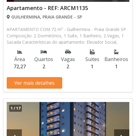
Apartamento - REF: ARCM1135
GUILHERMINA, PRAIA GRANDE - SP
APARTAMENTO COM 72 m² - Guilhermina - Praia Grande SP
Composição: 2 Dormitórios, 1 Suíte, 1 Banheiro, 2 Vagas, 1
Sacada Características do apartamento: Elevador Social,
Elevador de Serviço, Acessibilidade, Água Individual, Piscina,
Salão de Jogos, Salão de Festas, Espaço Gourmet, Academia,
Área
Quartos
Vagas
Suites
Banheiros
Churrasqueira Aceita Financiamento Direto com a
72,27
2
2
1
1
Construtora Lançamento, Em Obras Entrada de R$
257.910,40 120 Parcelas Mensais de R$ 3.223,88 R$
644.776,00 valor Total * Os valores e disponibilidade podem
Ver mais detalhes
ser alterados sem prévio aviso. Favor verificar entrando em
contato com nossa equipe
1
/
17