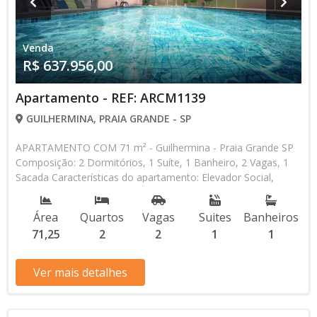
Venda
R$ 637.956,00
Apartamento - REF: ARCM1139
GUILHERMINA, PRAIA GRANDE - SP
APARTAMENTO COM 71 m² - Guilhermina - Praia Grande SP
Composição: 2 Dormitórios, 1 Suíte, 1 Banheiro, 2 Vagas, 1
Sacada Características do apartamento: Elevador Social,
Elevador de Serviço, Acessibilidade, Água Individual, Piscina,
Salão de Jogos, Salão de Festas, Espaço Gourmet, Academia,
Área
Quartos
Vagas
Suites
Banheiros
Churrasqueira Aceita Financiamento Direto com a
71,25
2
2
1
1
Construtora Lançamento, Em Obras Entrada de R$
255.182,40 120 Parcelas Mensais de R$ 3.189,78 R$
637.956,00 valor Total * Os valores e disponibilidade podem
Ver mais detalhes
ser alterados sem prévio aviso. Favor verificar entrando em
contato com nossa equipe